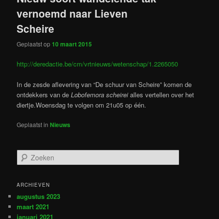
vernoemd naar Lieven
Scheire
Geplaatst op
10 maart 2015
http://deredactie.be/cm/vrtnieuws/wetenschap/1.2265050
In de zesde aflevering van “De schuur van Scheire” komen de
ontdekkers van de
Lobofemora scheirei
alles vertellen over het
diertje.Woensdag te volgen om 21u05 op één.
Geplaatst in
Nieuws
Z
o
e
k
ARCHIEVEN
e
augustus 2023
n
maart 2021
januari 2021