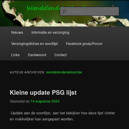
Spring
Spring
Wandelende takken en wandelende bladeren info en verzorging.
naar
naar
Zoek
de
de
primaire
secundaire
Wandelende Takken en Wandelende
inhoud
inhoud
Hoofdmenu
Nieuws
Informatie en verzorging
Bladeren
Verzorgingsfiches en soortlijst
Facebook groep/Forum
Links
Dankwoord
Contact
wandelendetakken.be
AUTEUR ARCHIEVEN:
Kleine update PSG lijst
Geplaatst op
14 augustus 2023
-Update aan de soortlijst, aan het bekijken hoe deze lijst vlotter
en makkelijker kan aangepast worden.