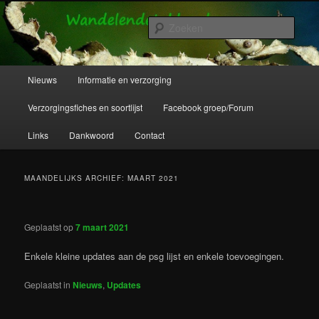
Spring
Spring
Wandelende takken en wandelende bladeren info en verzorging.
naar
naar
Zoek
de
de
primaire
secundaire
Wandelende Takken en Wandelende
inhoud
inhoud
Hoofdmenu
Nieuws
Informatie en verzorging
Bladeren
Verzorgingsfiches en soortlijst
Facebook groep/Forum
Links
Dankwoord
Contact
MAANDELIJKS ARCHIEF:
MAART 2021
Geplaatst op
7 maart 2021
Enkele kleine updates aan de psg lijst en enkele toevoegingen.
Geplaatst in
Nieuws
,
Updates