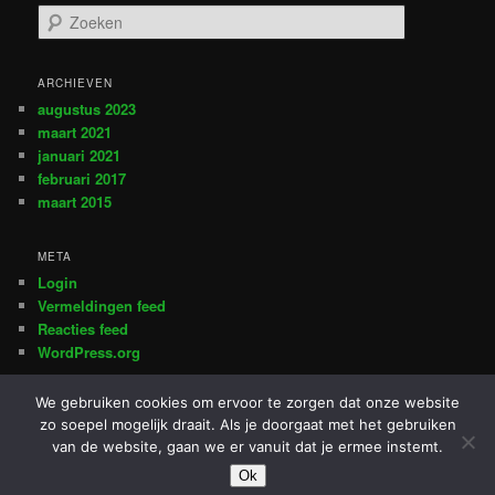
Z
o
e
k
ARCHIEVEN
e
augustus 2023
n
maart 2021
januari 2021
februari 2017
maart 2015
META
Login
Vermeldingen feed
Reacties feed
WordPress.org
We gebruiken cookies om ervoor te zorgen dat onze website
zo soepel mogelijk draait. Als je doorgaat met het gebruiken
Ondersteund door WordPress
van de website, gaan we er vanuit dat je ermee instemt.
Ok