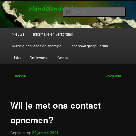
Spring
Wandelende takken en wandelende bladeren info en verzorging.
naar
Zoek
de
primaire
Wandelende Takken en Wandelende
inhoud
Hoofdmenu
Nieuws
Informatie en verzorging
Bladeren
Verzorgingsfiches en soortlijst
Facebook groep/Forum
Links
Dankwoord
Contact
Bericht
←
Vorige
Volgende
→
navigatie
Wil je met ons contact
opnemen?
Geplaatst op
22 januari 2021