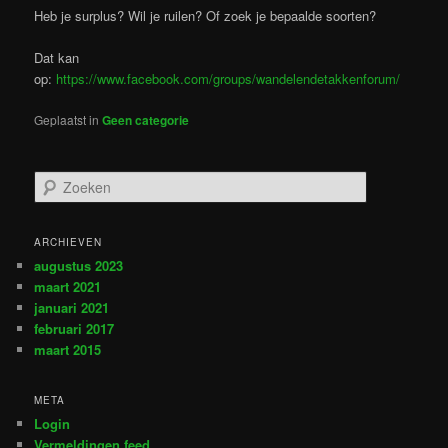
Heb je surplus? Wil je ruilen? Of zoek je bepaalde soorten?
Dat kan
op:
https://www.facebook.com/groups/wandelendetakkenforum/
Geplaatst in
Geen categorie
Z
o
e
k
ARCHIEVEN
e
augustus 2023
n
maart 2021
januari 2021
februari 2017
maart 2015
META
Login
Vermeldingen feed