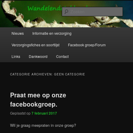
Spring
Spring
Wandelende takken en wandelende bladeren info en verzorging.
naar
naar
Zoek
de
de
primaire
secundaire
Wandelende Takken en Wandelende
inhoud
inhoud
Hoofdmenu
Nieuws
Informatie en verzorging
Bladeren
Verzorgingsfiches en soortlijst
Facebook groep/Forum
Links
Dankwoord
Contact
CATEGORIE ARCHIEVEN:
GEEN CATEGORIE
Praat mee op onze
facebookgroep.
Geplaatst op
7 februari 2017
Wil je graag meepraten in onze groep?