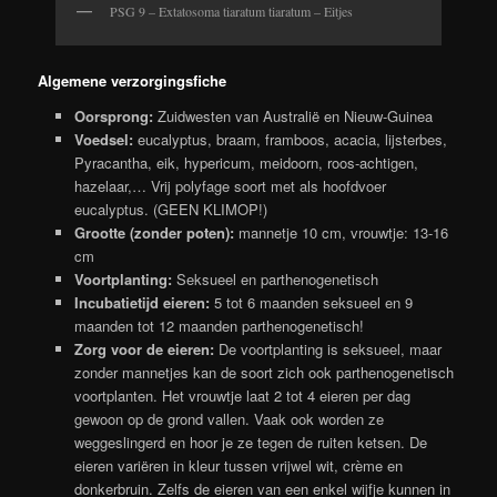
PSG 9 – Extatosoma tiaratum tiaratum – Eitjes
Algemene verzorgingsfiche
Oorsprong:
Zuidwesten van Australië en Nieuw-Guinea
Voedsel:
eucalyptus, braam, framboos, acacia, lijsterbes,
Pyracantha, eik, hypericum, meidoorn, roos-achtigen,
hazelaar,… Vrij polyfage soort met als hoofdvoer
eucalyptus. (GEEN KLIMOP!)
Grootte (zonder poten):
mannetje 10 cm, vrouwtje: 13-16
cm
Voortplanting:
Seksueel en parthenogenetisch
Incubatietijd eieren:
5 tot 6 maanden seksueel en 9
maanden tot 12 maanden parthenogenetisch!
Zorg voor de eieren:
De voortplanting is seksueel, maar
zonder mannetjes kan de soort zich ook parthenogenetisch
voortplanten. Het vrouwtje laat 2 tot 4 eieren per dag
gewoon op de grond vallen. Vaak ook worden ze
weggeslingerd en hoor je ze tegen de ruiten ketsen. De
eieren variëren in kleur tussen vrijwel wit, crème en
donkerbruin. Zelfs de eieren van een enkel wijfje kunnen in