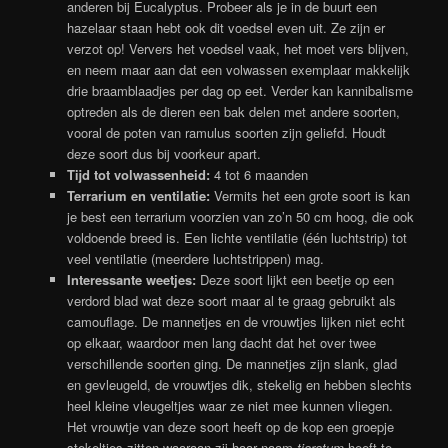
anderen bij Eucalyptus. Probeer als je in de buurt een
hazelaar staan hebt ook dit voedsel even uit. Ze zijn er
verzot op! Ververs het voedsel vaak, het moet vers blijven,
en neem maar aan dat een volwassen exemplaar makkelijk
drie braamblaadjes per dag op eet. Verder kan kannibalisme
optreden als de dieren een bak delen met andere soorten,
vooral de poten van ramulus soorten zijn geliefd. Houdt
deze soort dus bij voorkeur apart.
Tijd tot volwassenheid:
4 tot 6 maanden
Terrarium en ventilatie:
Vermits het een grote soort is kan
je best een terrarium voorzien van zo’n 50 cm hoog, die ook
voldoende breed is. Een lichte ventilatie (één luchtstrip) tot
veel ventilatie (meerdere luchtstrippen) mag.
Interessante weetjes:
Deze soort lijkt een beetje op een
verdord blad wat deze soort maar al te graag gebruikt als
camouflage. De mannetjes en de vrouwtjes lijken niet echt
op elkaar, waardoor men lang dacht dat het over twee
verschillende soorten ging. De mannetjes zijn slank, glad
en gevleugeld, de vrouwtjes dik, stekelig en hebben slechts
heel kleine vleugeltjes waar ze niet mee kunnen vliegen.
Het vrouwtje van deze soort heeft op de kop een groepje
stekeltjes zitten waaraan zij haar naam
tiaratum
heeft te