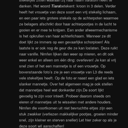
danken. Het woord
Tiara
betekent: kroon in 3 delen. Verder
heeft het vrouwtje van deze soort een vrij stekelig lichaam,
en een paar iets grotere stekels op de achterpoten waarmee
ze belagers afschrikt door haar achterpootjes in de lucht te
gooien en er mee te knijpen. Een ander afweermechanisme
is het opkrullen van haar achterlichaam. Wanneer ze dit
doet lijkt ze immers op een gevaarlijke schorpioen! Als
laatste is er ook nog de geur die ze kan loslaten. Deze ruikt
naar vanille. Nimfen lijken dan weer op mieren, en dit ook
weer enkel en alleen om één ding: overleven! Je kan al vrij
snel zien of het een mannetje is of een vrouwtje. Op
bovenstaande foto’s zie je een vrouwtje van L3 die reeds
vele stekeltjes heeft. Op de foto er naast een glad en iets
slanker mannetje. Over het algemeen mag je ook stellen
dat mannetjes heel wat donkerder zijn.De soort lijkt
gevoelig te zijn voor inteelt. Probeer daarom steeds om
eieren of mannetjes uit te wisselen met andere houders.
Nimfen die voortkomen uit niet bevruchtte eitjes zijn een
stuk zwakker (verliezen makkelijker pootjes, groeien minder
snel, zijn kleiner en sterven sneller) Let hier zeker op als je
deze soort wil aanschaffen!