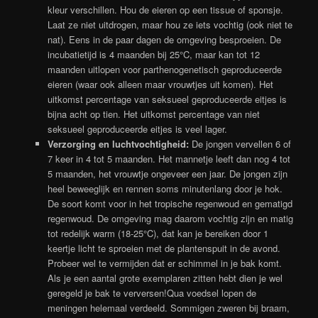
kleur verschillen. Hou de eieren op een tissue of sponsje.
Laat ze niet uitdrogen, maar hou ze iets vochtig (ook niet te
nat). Eens in de paar dagen de omgeving besproeien. De
incubatietijd is 4 maanden bij 25°C, maar kan tot 12
maanden uitlopen voor parthenogenetisch geproduceerde
eieren (waar ook alleen maar vrouwtjes uit komen). Het
uitkomst percentage van seksueel geproduceerde eitjes is
bijna acht op tien. Het uitkomst percentage van niet
seksueel geproduceerde eitjes is veel lager.
Verzorging en luchtvochtigheid:
De jongen vervellen 6 of
7 keer in 4 tot 5 maanden. Het mannetje leeft dan nog 4 tot
5 maanden, het vrouwtje ongeveer een jaar. De jongen zijn
heel beweeglijk en rennen soms minutenlang door je hok.
De soort komt voor in het tropische regenwoud en gematigd
regenwoud. De omgeving mag daarom vochtig zijn en matig
tot redelijk warm (18-25°C), dat kan je bereiken door 1
keertje licht te sproeien met de plantenspuit in de avond.
Probeer wel te vermijden dat er schimmel in je bak komt.
Als je een aantal grote exemplaren zitten hebt dien je wel
geregeld je bak te verversen!Qua voedsel lopen de
meningen helemaal verdeeld. Sommigen zweren bij braam,