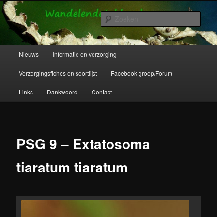
Spring
Wandelende takken en wandelende bladeren info en verzorging.
naar
Zoek
de
primaire
Wandelende Takken en Wandelende
inhoud
Hoofdmenu
Nieuws
Informatie en verzorging
Bladeren
Verzorgingsfiches en soortlijst
Facebook groep/Forum
Links
Dankwoord
Contact
PSG 9 – Extatosoma
tiaratum tiaratum