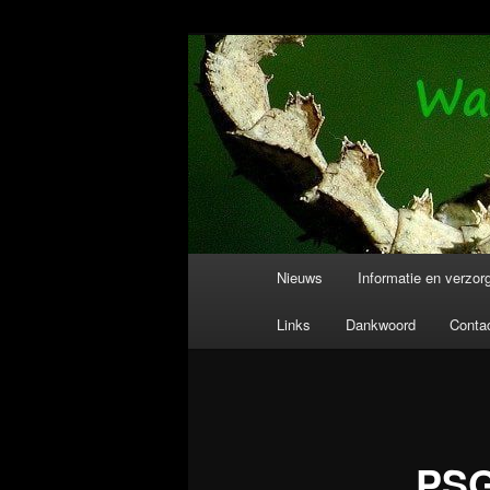
Spring
Wandelende takken en wandelen
naar
de
Wandelende T
primaire
inhoud
Hoofdmenu
Nieuws
Informatie en verzor
Links
Dankwoord
Conta
PSG