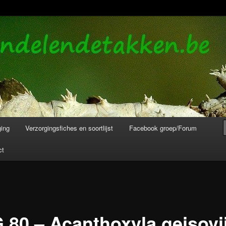
de bladeren info en verzorging.
akken en Wandelende Bladeren
ging
Verzorgingsfiches en soortlijst
Facebook groep/Forum
ct
 80 – Acanthoxyla geisovi