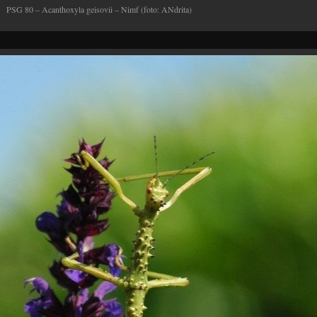
PSG 80 – Acanthoxyla geisovii – Nimf (foto: ANdrita)