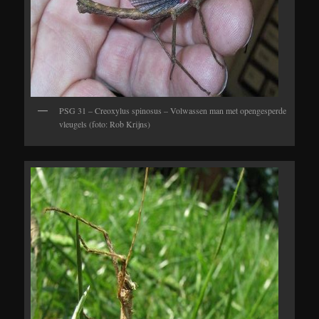
PSG 31 – Creoxylus spinosus – Volwassen man met opengesperde
vleugels (foto: Rob Krijns)