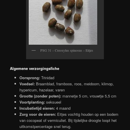
PSG 31 – Creoxylus spinosus – Eitjes
Algemene verzorgingsfiche
Oorsprong:
Trinidad
Voedsel:
Braamblad, framboos, roos, meidoorn, klimop,
hypericum, hazelaar, varen
Grootte (zonder poten):
mannetje 5 cm, vrouwtje 5,5 cm
Voortplanting:
seksueel
Incubatietijd eieren:
4 maand
Zorg voor de eieren:
Eitjes vochtig houden op een bodem
van cocopeat of vermiculiet. Bij tijdelijke droogte loopt het
uitkomstpercentage snel terug.