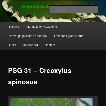
Spring
Wandelende takken en wandelende bladeren info en verzorging.
naar
Zoek
de
primaire
Wandelende Takken en Wandelende
inhoud
Hoofdmenu
Nieuws
Informatie en verzorging
Bladeren
Verzorgingsfiches en soortlijst
Facebook groep/Forum
Links
Dankwoord
Contact
PSG 31 – Creoxylus
spinosus