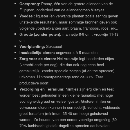
Oorsprong:
Panay, één van de grotere eilanden van de
Filipijnen, onderdeel van de eilandengroep Visayas.
Voedsel:
liguster (en verwante planten zoals sering) geven
uitstekende resultaten, maar sommige bronnen geven ook
volgende voedselplanten aan: braam, framboos, roos, eik…
Grootte (zonder poten):
mannetje 8-9 cm , vrouwtje 11-13
cm
Voortplanting:
Seksueel
Incubatietijd eieren:
ongeveer 4 à 5 maanden
Zorg voor de eieren:
Het vrouwtje legt honderden eitjes
(verschillende per dag), die dan ook nog eens heel
gemakkelijk, zonder speciale zorgen (af en toe sproeien)
uitkomen. Uitkomstpercentage rond de 80%. Zeer
productieve soort.
Verzorging en Terrarium:
Nimfjes zijn erg klein en teer,
worden best gehouden in een kleine faunabox met hoge
vochtigheidsgraad en verse liguster. Grotere nimfen en
volwassen dieren kunnen in een redelijk verlucht, voldoende
groot terrarium (minimum 35-40 cm hoog) gehuisvest
worden. Ze houden van een eerder vochtige omgeving (60-
70% luchtvochtigheid): dagelijks sproeien aanbevolen.