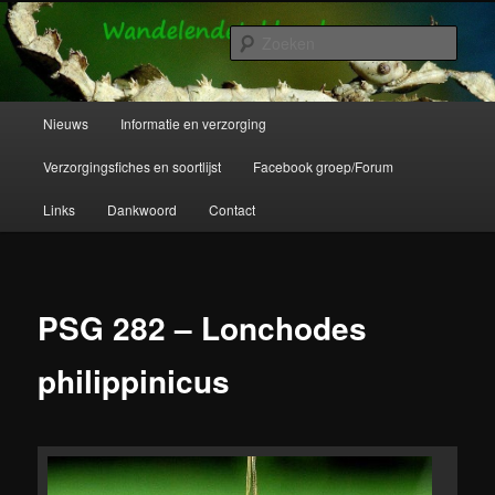
Spring
Wandelende takken en wandelende bladeren info en verzorging.
naar
Zoek
de
primaire
Wandelende Takken en Wandelende
inhoud
Hoofdmenu
Nieuws
Informatie en verzorging
Bladeren
Verzorgingsfiches en soortlijst
Facebook groep/Forum
Links
Dankwoord
Contact
PSG 282 – Lonchodes
philippinicus