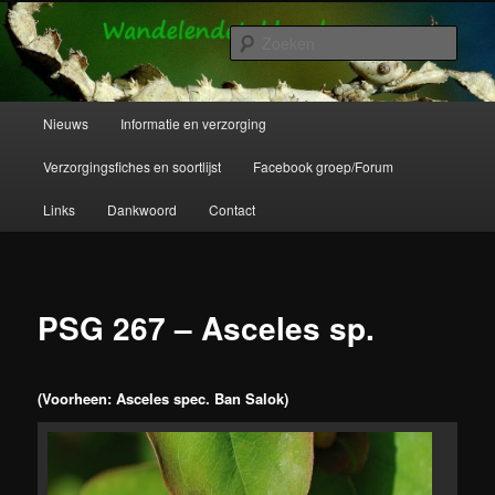
Spring
Wandelende takken en wandelende bladeren info en verzorging.
naar
Zoek
de
primaire
Wandelende Takken en Wandelende
inhoud
Hoofdmenu
Nieuws
Informatie en verzorging
Bladeren
Verzorgingsfiches en soortlijst
Facebook groep/Forum
Links
Dankwoord
Contact
PSG 267 – Asceles sp.
(Voorheen: Asceles spec. Ban Salok)