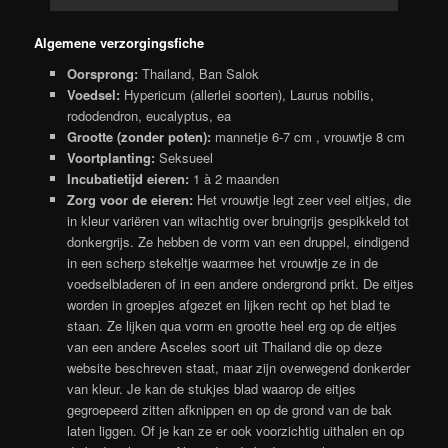
Algemene verzorgingsfiche
Oorsprong:
Thailand, Ban Salok
Voedsel:
Hypericum (allerlei soorten), Laurus nobilis,
rododendron, eucalyptus, ea
Grootte (zonder poten):
mannetje 6-7 cm , vrouwtje 8 cm
Voortplanting:
Seksueel
Incubatietijd eieren:
1 à 2 maanden
Zorg voor de eieren:
Het vrouwtje legt zeer veel eitjes, die
in kleur variëren van witachtig over bruingrijs gespikkeld tot
donkergrijs. Ze hebben de vorm van een druppel, eindigend
in een scherp stekeltje waarmee het vrouwtje ze in de
voedselbladeren of in een andere ondergrond prikt. De eitjes
worden in groepjes afgezet en lijken recht op het blad te
staan. Ze lijken qua vorm en grootte heel erg op de eitjes
van een andere Asceles soort uit Thailand die op deze
website beschreven staat, maar zijn overwegend donkerder
van kleur. Je kan de stukjes blad waarop de eitjes
gegroepeerd zitten afknippen en op de grond van de bak
laten liggen. Of je kan ze er ook voorzichtig uithalen en op