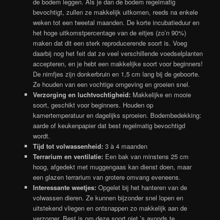
de bodem leggen. Als je dan de bodem regelmatig
bevochtigt, zullen ze makkelijk uitkomen, reeds na enkele
weken tot een tweetal maanden. De korte incubatieduur en
het hoge uitkomstpercentage van de eitjes (zo’n 90%)
maken dat dit een sterk reproducerende soort is. Voeg
daarbij nog het feit dat ze veel verschillende voedselplanten
accepteren, en je hebt een makkelijke soort voor beginners!
De nimfjes zijn donkerbruin en 1,5 cm lang bij de geboorte.
Ze houden van een vochtige omgeving en groeien snel.
Verzorging en luchtvochtigheid:
Makkelijke en mooie
soort, geschikt voor beginners. Houden op
kamertemperatuur en dagelijks sproeien. Bodembedekking:
aarde of keukenpapier dat best regelmatig bevochtigd
wordt.
Tijd tot volwassenheid:
3 à 4 maanden
Terrarium en ventilatie:
Een bak van minstens 25 cm
hoog, afgedekt met muggengaas kan dienst doen, maar
een glazen terrarium van grotere omvang eveneens.
Interessante weetjes:
Opgelet bij het hanteren van de
volwassen dieren. Ze kunnen bijzonder snel lopen en
uitstekend vliegen en ontsnappen zo makkelijk aan de
verzorger. Best is om deze soort niet ’s avonds te