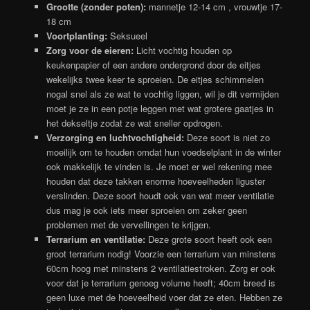
Grootte (zonder poten):
mannetje 12-14 cm , vrouwtje 17-
18 cm
Voortplanting:
Seksueel
Zorg voor de eieren:
Licht vochtig houden op
keukenpapier of een andere ondergrond door de eitjes
wekelijks twee keer te sproeien. De eitjes schimmelen
nogal snel als ze wat te vochtig liggen, wil je dit vermijden
moet je ze in een potje leggen met wat grotere gaatjes in
het dekseltje zodat ze wat sneller opdrogen.
Verzorging en luchtvochtigheid:
Deze soort is niet zo
moeilijk om te houden omdat hun voedselplant in de winter
ook makkelijk te vinden is. Je moet er wel rekening mee
houden dat deze takken enorme hoeveelheden liguster
verslinden. Deze soort houdt ook van wat meer ventilatie
dus mag je ook iets meer sproeien om zeker geen
problemen met de vervellingen te krijgen.
Terrarium en ventilatie:
Deze grote soort heeft ook een
groot terrarium nodig! Voorzie een terrarium van minstens
60cm hoog met minstens 2 ventilatiestroken. Zorg er ook
voor dat je terrarium genoeg volume heeft; 40cm breed is
geen luxe met de hoeveelheid voer dat ze eten. Hebben ze