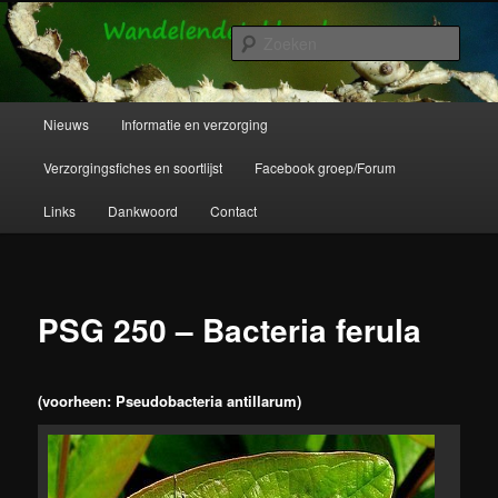
Spring
Wandelende takken en wandelende bladeren info en verzorging.
naar
Zoek
de
primaire
Wandelende Takken en Wandelende
inhoud
Hoofdmenu
Nieuws
Informatie en verzorging
Bladeren
Verzorgingsfiches en soortlijst
Facebook groep/Forum
Links
Dankwoord
Contact
PSG 250 – Bacteria ferula
(voorheen: Pseudobacteria antillarum)