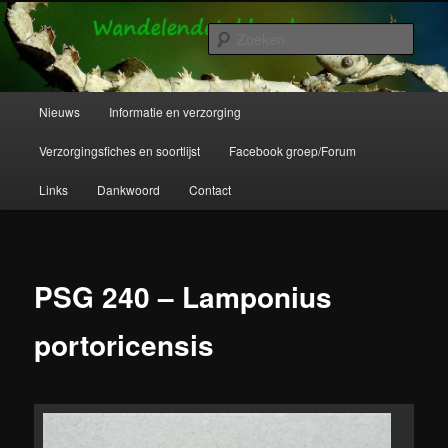
Spring
Wandelende takken en wandelende bladeren info en verzorging.
naar
Zoek
de
primaire
Wandelende Takken en Wandelende
inhoud
Hoofdmenu
Nieuws
Informatie en verzorging
Bladeren
Verzorgingsfiches en soortlijst
Facebook groep/Forum
Links
Dankwoord
Contact
PSG 240 – Lamponius
portoricensis