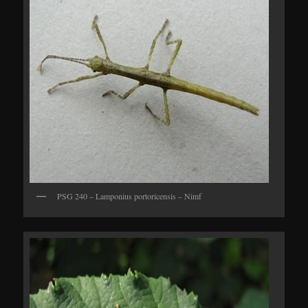
PSG 240 – Lamponius portoricensis – Nimf