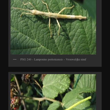
PSG 240 – Lamponius portoricensis – Vrouwelijke nimf