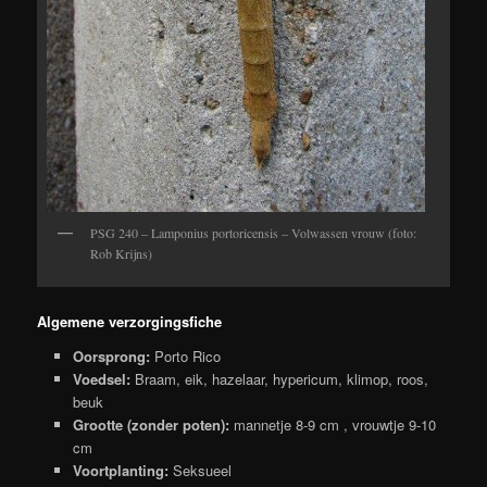
PSG 240 – Lamponius portoricensis – Volwassen vrouw (foto:
Rob Krijns)
Algemene verzorgingsfiche
Oorsprong:
Porto Rico
Voedsel:
Braam, eik, hazelaar, hypericum, klimop, roos,
beuk
Grootte (zonder poten):
mannetje 8-9 cm , vrouwtje 9-10
cm
Voortplanting:
Seksueel