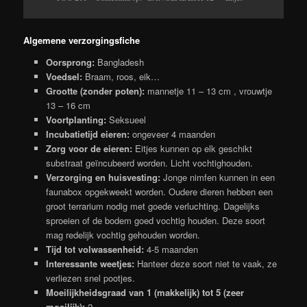
Algemene verzorgingsfiche
Oorsprong:
Bangladesh
Voedsel:
Braam, roos, eik…
Grootte (zonder poten):
mannetje 11 – 13 cm , vrouwtje
13 – 16 cm
Voortplanting:
Seksueel
Incubatietijd eieren:
ongeveer 4 maanden
Zorg voor de eieren:
Eitjes kunnen op elk geschikt
substraat geïncubeerd worden. Licht vochtighouden.
Verzorging en huisvesting:
Jonge nimfen kunnen in een
faunabox opgekweekt worden. Oudere dieren hebben een
groot terrarium nodig met goede verluchting. Dagelijks
sproeien of de bodem goed vochtig houden. Deze soort
mag redelijk vochtig gehouden worden.
Tijd tot volwassenheid:
4-5 maanden
Interessante weetjes:
Hanteer deze soort niet te vaak, ze
verliezen snel pootjes.
Moeilijkheidsgraad van 1 (makkelijk) tot 5 (zeer
moeilijk):
2