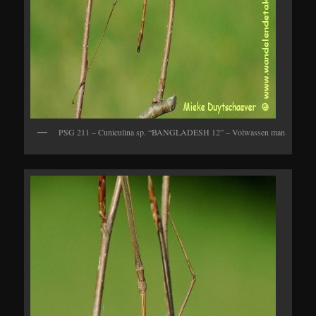
PSG 211 – Cuniculina sp. “BANGLADESH 12” – Volwassen man