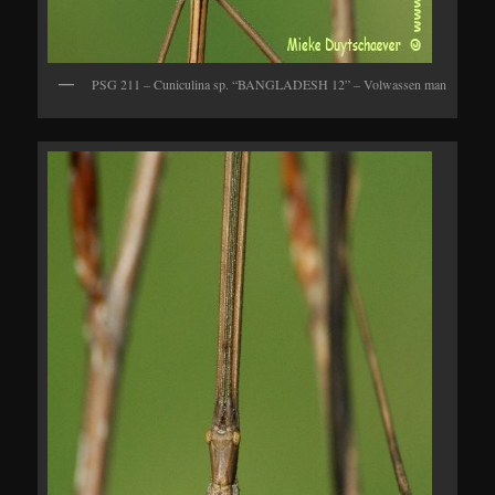
PSG 211 – Cuniculina sp. “BANGLADESH 12” – Volwassen man