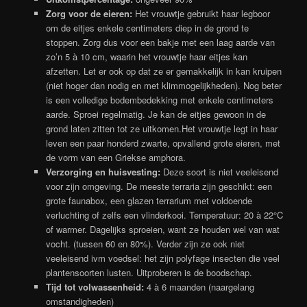
Zorg voor de eieren:
Het vrouwtje gebruikt haar legboor
om de eitjes enkele centimeters diep in de grond te
stoppen. Zorg dus voor een bakje met een laag aarde van
zo’n 5 à 10 cm, waarin het vrouwtje haar eitjes kan
afzetten. Let er ook op dat ze er gemakkelijk in kan kruipen
(niet hoger dan nodig en met klimmogelijkheden). Nog beter
is een volledige bodembedekking met enkele centimeters
aarde. Sproei regelmatig. Je kan de eitjes gewoon in de
grond laten zitten tot ze uitkomen.Het vrouwtje legt in haar
leven een paar honderd zwarte, opvallend grote eieren, met
de vorm van een Griekse amphora.
Verzorging en huisvesting:
Deze soort is niet veeleisend
voor zijn omgeving. De meeste terraria zijn geschikt: een
grote faunabox, een glazen terrarium met voldoende
verluchting of zelfs een vlinderkooi. Temperatuur: 20 à 22°C
of warmer. Dagelijks sproeien, want ze houden wel van wat
vocht. (tussen 60 en 80%). Verder zijn ze ook niet
veeleisend ivm voedsel: het zijn polyfage insecten die veel
plantensoorten lusten. Uitproberen is de boodschap.
Tijd tot volwassenheid:
4 à 6 maanden (naargelang
omstandigheden)