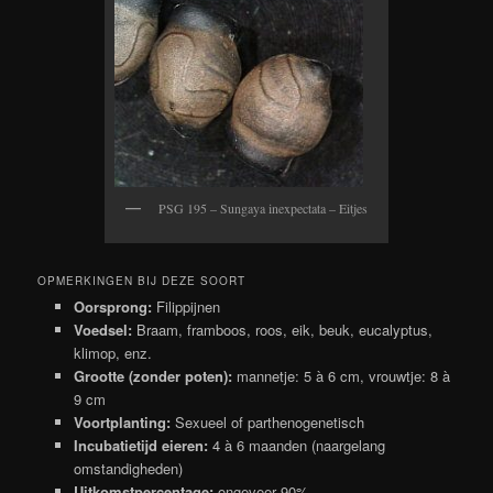
PSG 195 – Sungaya inexpectata – Eitjes
OPMERKINGEN BIJ DEZE SOORT
Oorsprong:
Filippijnen
Voedsel:
Braam, framboos, roos, eik, beuk, eucalyptus,
klimop, enz.
Grootte (zonder poten):
mannetje: 5 à 6 cm, vrouwtje: 8 à
9 cm
Voortplanting:
Sexueel of parthenogenetisch
Incubatietijd eieren:
4 à 6 maanden (naargelang
omstandigheden)
Uitkomstpercentage:
ongeveer 90%