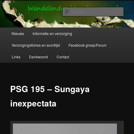
Spring
Wandelende takken en wandelende bladeren info en verzorging.
naar
Zoek
de
primaire
Wandelende Takken en Wandelende
inhoud
Hoofdmenu
Nieuws
Informatie en verzorging
Bladeren
Verzorgingsfiches en soortlijst
Facebook groep/Forum
Links
Dankwoord
Contact
PSG 195 – Sungaya
inexpectata