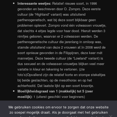
Interessante weetjes:
Relatief nieuwe soort, in 1996
gevonden en beschreven door O. Zompro. Deze eerste
cultuur (de “Highland” variant) was uitsluitend
parthenogenetisch, wat bij deze soort blijkbaar geen
problemen oplevert. Zompro vond één volwassen vrouwtje,
dat slechts 4 eitjes legde voor haar dood. Hieruit werden 3
nimfjes geboren, waarvan er 2 volwassen werden. De
parthenogenetische cultuur die jarenlang in omloop was,
stamde uitsluitend van deze 2 vrouwen af.In 2008 werd de
soort opnieuw gevonden in de Filippijnen, deze keer mét
mannetjes. Deze tweede cultuur (de “Lowland” variant) is
dus sexueel en de volwassen vrouwtjes blijken veel meer
variatie in kleur en tekening te vertonen. (zie
foto’s)Opvallend zijn de relatief korte en stompe stekeltjes
bij beide geslachten, op de mesothorax en op het
achterhoofd. Dat laatste lijkt op een soort kroontje.
Moeilijkheidsgraad van 1 (makkelijk) tot 5 (zeer
moeilijk):
1 (uiterst geschikt voor beginners)
We gebruiken cookies om ervoor te zorgen dat onze website
zo soepel mogelijk draait. Als je doorgaat met het gebruiken
Ondersteund door WordPress