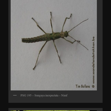
PSG 195 – Sungaya inexpectata – Nimf