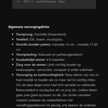
PSG 15 – Anchiale briareus – Eitjes
Algemene verzorgingsfiche
Oorsprong:
Australië (Queensland)
Voedsel:
Eik, braam, eucalyptus.
Grootte (zonder poten):
mannetje 10 cm , vrouwtje 17-20
cm
Voortplanting:
Seksueel en parthenogenetisch
Incubatietijd eieren:
4-5 maanden
Zorg voor de eieren:
Licht vochtig houden op
keukenpapier, vermiculiet, cocopeat of ander substraat.
Verzorging en luchtvochtigheid:
Deze takken zijn niet zo
heel moeilijk te houden als ze maar niet te vochtig zitten.
Om de twee dagen even heel licht sproeien is voldoende.
Basisvoedsel is eucalyptus als ze jong zijn, oudere dieren
gaan zeer goed op braam en eik. De nimfen vervellen
meestal onderaan de voedseltakken met
vervellingsproblemen tot gevolg, snij daarom de onderste