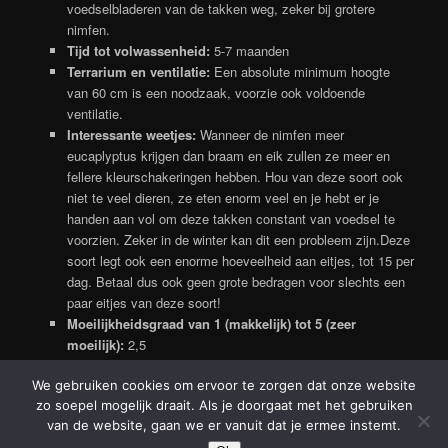
voedselbladeren van de takken weg, zeker bij grotere
nimfen.
Tijd tot volwassenheid:
5-7 maanden
Terrarium en ventilatie:
Een absolute minimum hoogte
van 60 cm is een noodzaak, voorzie ook voldoende
ventilatie.
Interessante weetjes:
Wanneer de nimfen meer
eucaplyptus krijgen dan braam en eik zullen ze meer en
fellere kleurschakeringen hebben. Hou van deze soort ook
niet te veel dieren, ze eten enorm veel en je hebt er je
handen aan vol om deze takken constant van voedsel te
voorzien. Zeker in de winter kan dit een probleem zijn.Deze
soort legt ook een enorme hoeveelheid aan eitjes, tot 15 per
dag. Betaal dus ook geen grote bedragen voor slechts een
paar eitjes van deze soort!
Moeilijkheidsgraad van 1 (makkelijk) tot 5 (zeer
moeilijk):
2,5
We gebruiken cookies om ervoor te zorgen dat onze website
zo soepel mogelijk draait. Als je doorgaat met het gebruiken
Ondersteund door WordPress
van de website, gaan we er vanuit dat je ermee instemt.