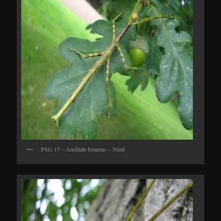
PSG 15 – Anchiale briareus – Nimf