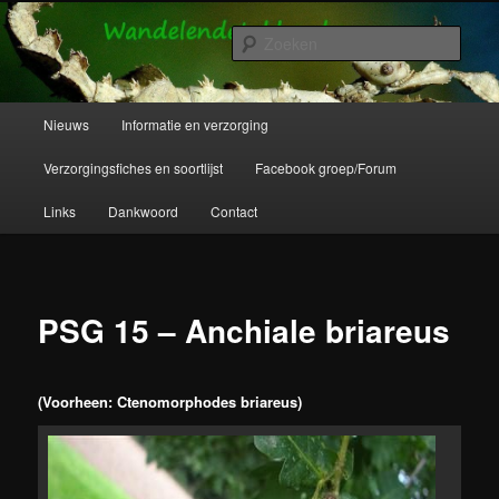
Spring
Wandelende takken en wandelende bladeren info en verzorging.
naar
Zoek
de
primaire
Wandelende Takken en Wandelende
inhoud
Hoofdmenu
Nieuws
Informatie en verzorging
Bladeren
Verzorgingsfiches en soortlijst
Facebook groep/Forum
Links
Dankwoord
Contact
PSG 15 – Anchiale briareus
(Voorheen: Ctenomorphodes briareus)