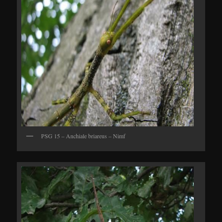
PSG 15 – Anchiale briareus – Nimf