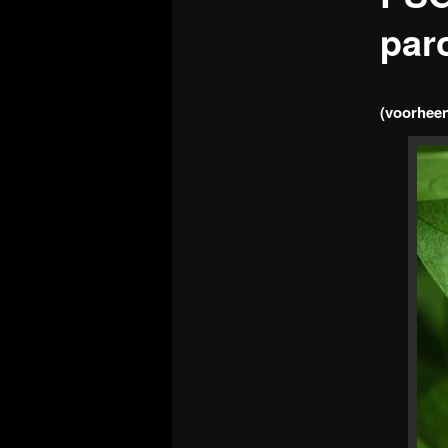
par
(voorhee