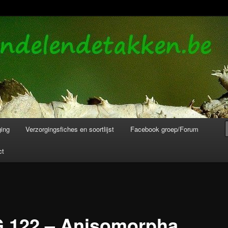
de bladeren info en verzorging.
akken en Wandelende Bladeren
ging
Verzorgingsfiches en soortlijst
Facebook groep/Forum
ct
 122 – Anisomorpha