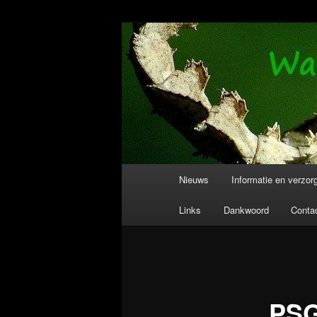
Spring
Wandelende takken en wandelen
naar
de
Wandelende T
primaire
inhoud
Hoofdmenu
Nieuws
Informatie en verzor
Links
Dankwoord
Conta
PSG