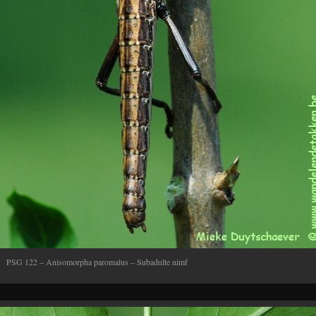
PSG 122 – Anisomorpha paromalus – Subadulte nimf