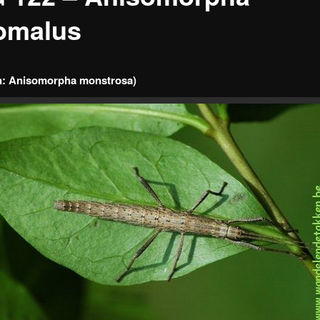
omalus
n: Anisomorpha monstrosa)