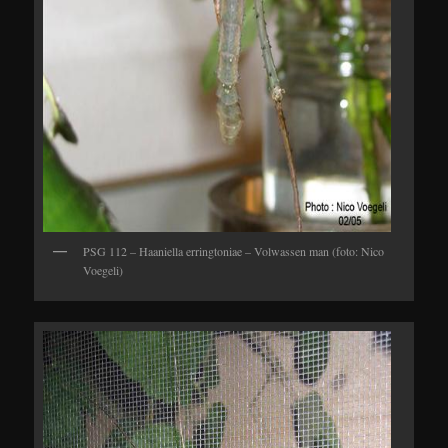
PSG 112 – Haaniella erringtoniae – Volwassen man (foto: Nico
Voegeli)