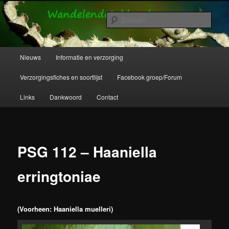
Spring
Wandelende takken en wandelende bladeren info en verzorging.
naar
Zoek
de
primaire
Wandelende Takken en Wandelende
inhoud
Hoofdmenu
Nieuws
Informatie en verzorging
Bladeren
Verzorgingsfiches en soortlijst
Facebook groep/Forum
Links
Dankwoord
Contact
PSG 112 – Haaniella
erringtoniae
(Voorheen: Haaniella muelleri)