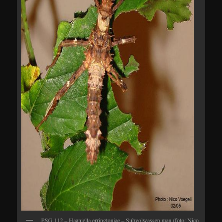
PSG 112 – Haaniella erringtoniae – Subvolwassen man (foto: Nico