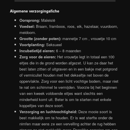
Algemene verzorgingsfiche
Oorsprong:
Maleisië
Voedsel:
Braam, framboos, roos, eik, hazelaar, vuurdoorn,
meidoorn.
Grootte (zonder poten):
mannetje 7 cm , vrouwtje 10 cm
Voortplanting:
Seksueel
Incubatietijd eieren:
6 – 8 maanden
Zorg voor de eieren:
Het vrouwtje legt in totaal een 100
eitjes die in de grond worden afgezet. U kan ze daar het
best laten zitten of uitgraven en in een bakje met potgrond
of vermiculiet houden met het dekseltje net boven de
oppervlakte. Zorg voor een licht vochtige bodem, maar niet
te nat om schimmel te vermijden. Voorzie bij het beginnen
van een kweek voldoende eitjes want slechts een
minderheid komt uit. Beter is om te starten met enkele
koppeltjes van deze soort.
Verzorging en luchtvochtigheid:
Deze mooie soort is
best makkelijk om te houden. Er is wat sterfte onder de
nimfen maar eens ze een vervelling achter de rug hebben
sterven ze niet makkelijk meer. Dagelijks sproeien om een