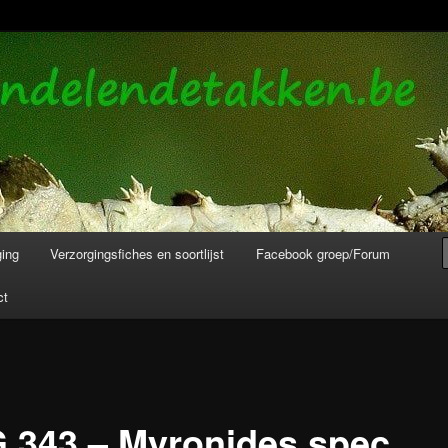
de bladeren info en verzorging.
akken en Wandelende Bladeren
ging
Verzorgingsfiches en soortlijst
Facebook groep/Forum
ct
 343 – Myronides spec