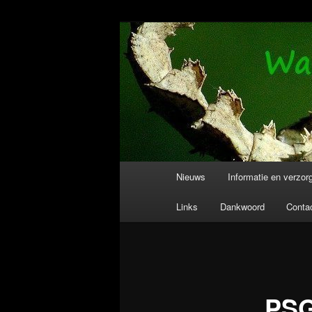
Spring
Wandelende takken en wandelen
naar
de
Wandelende T
primaire
inhoud
Hoofdmenu
Nieuws
Informatie en verzor
Links
Dankwoord
Conta
PSG