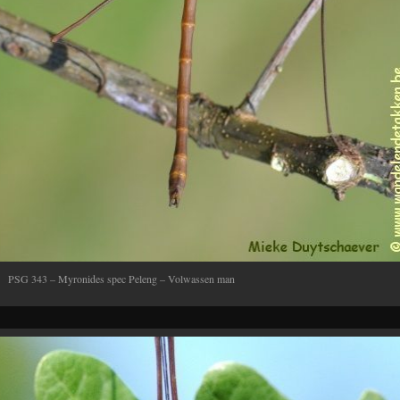
PSG 343 – Myronides spec Peleng – Volwassen man